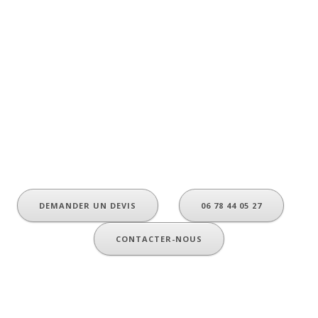
N’importe où en France, l’équipe AirVision répond
rapidement et sans engagement de votre part à
toutes vos demandes.
Besoin d’informations techniques, de conseils ou
d’un devis ?
N’hésitez pas à nous contacter ou à nous téléphoner.
DEMANDER UN DEVIS
06 78 44 05 27
CONTACTER-NOUS