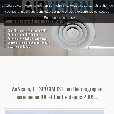
En poursuivant votre navigation sur notre site, vous acceptez l’utilisation de
cookies afin de nous permettre d’améliorer votre expérience utilisateur.
En savoir plus
OK
AUDITS DES SYSTÈMES DE VENTILATION
Contrôle de performances de VMC
Améliore la qualité de l’air
Améliore le confort des personnes
Consommation énergétique moindre
Obtention de labels
er
AirVision, 1
SPÉCIALISTE
en thermographie
aérienne en IDF et Centre depuis 2009...